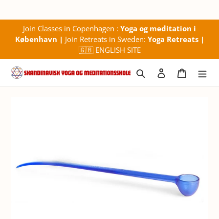
Gå
Join Classes in Copenhagen :
Yoga og meditation i
til
København
|
Join Retreats in Sweden:
Yoga Retreats
|
indhold
🇬🇧
ENGLISH SITE
Søg
Log ind
Indkøbs