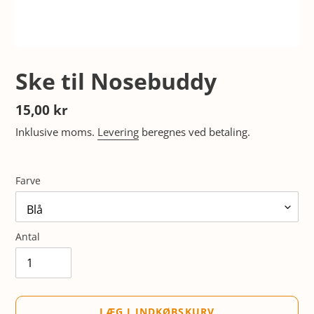
Ske til Nosebuddy
Normalpris
15,00 kr
Inklusive moms.
Levering
beregnes ved betaling.
Farve
Antal
LÆG I INDKØBSKURV