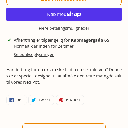
Flere betalingsmuligheder
Lægger
Afhentning er tilgængelig for
Købmagergade 65
produkt
Normalt klar inden for 24 timer
i
Se butiksoplysninger
din
indkøbskurv
Har du brug for en ekstra ske til din næse, min ven? Denne
ske er specielt designet til at afmåle den rette mængde salt
til vores Neti Pot.
DEL
TWEET
PIN
DEL
TWEET
PIN DET
PÅ
PÅ
PÅ
FACEBOOK
TWITTER
PINTEREST